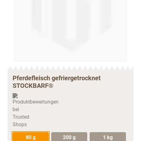
Pferdefleisch gefriergetrocknet
STOCKBARF®
80 g
200 g
1 kg