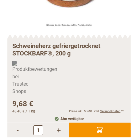
Schweineherz gefriergetrocknet
STOCKBARF®, 200 g
9,68 €
48,40 €
/ 1 kg
Preise inkl. MwSt., inkl.
Versandkosten
**
Abo verfügbar
-
+