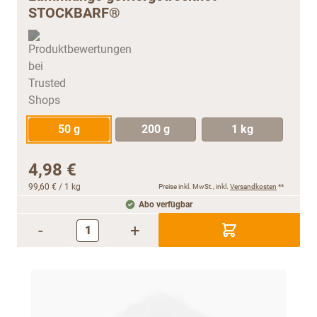
STOCKBARF®
50 g
200 g
1 kg
4,98 €
99,60 €
/ 1 kg
Preise inkl. MwSt., inkl.
Versandkosten
**
Abo verfügbar
-
+