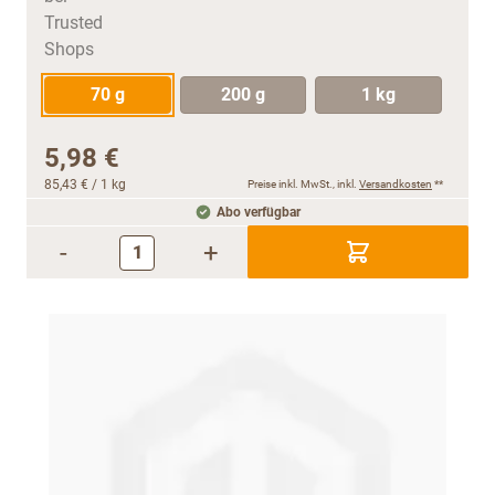
70 g
200 g
1 kg
5,98 €
85,43 €
/ 1 kg
Preise inkl. MwSt., inkl.
Versandkosten
**
Abo verfügbar
-
+