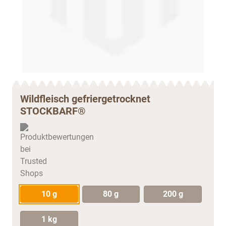
Wildfleisch gefriergetrocknet
STOCKBARF®
10 g
80 g
200 g
1 kg