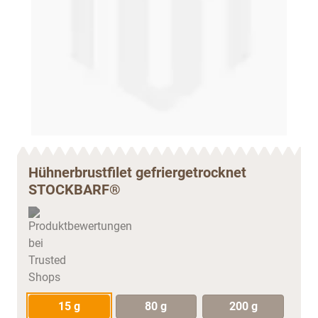
Hühnerbrustfilet gefriergetrocknet
STOCKBARF®
15 g
80 g
200 g