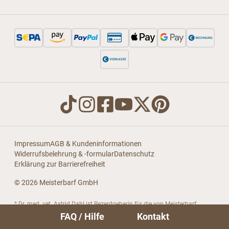
Impressum
AGB & Kundeninformationen
Widerrufsbelehrung & -formular
Datenschutz
Erklärung zur Barrierefreiheit
© 2026 Meisterbarf GmbH
* Dr. med. vet. Astrid Dahl ist Rezeptgeberin für die von Meisterbarf
vertriebenen Alleinfuttermittel. Darüber hinaus steht sie Meisterbarf
FAQ / Hilfe
Kontakt
beratend bei allen Produkten und ernährungswissenschaftlichen Fragen
rund um die natürliche Fütterung von Hunden und Katzen zur Seite.