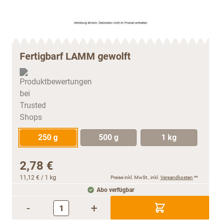
Fertigbarf LAMM gewolft
250 g
500 g
1 kg
2,78 €
11,12 €
/ 1 kg
Preise inkl. MwSt., inkl.
Versandkosten
**
Abo verfügbar
-
+