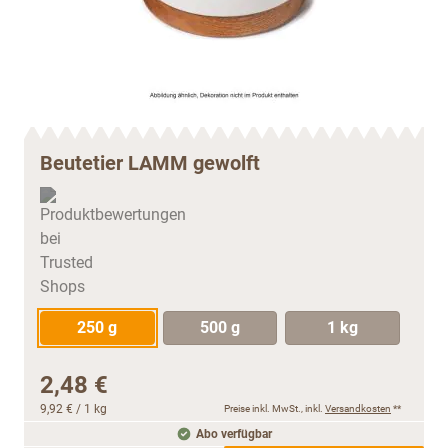
Beutetier LAMM gewolft
250 g
500 g
1 kg
2,48 €
9,92 €
/ 1 kg
Preise inkl. MwSt., inkl.
Versandkosten
**
Abo verfügbar