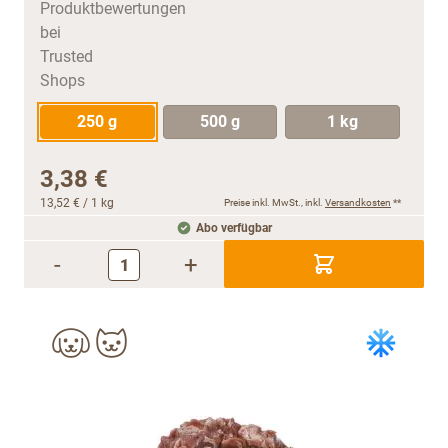
250 g
500 g
1 kg
3,38 €
13,52 €
/ 1 kg
Preise inkl. MwSt., inkl.
Versandkosten
**
Abo verfügbar
-
+