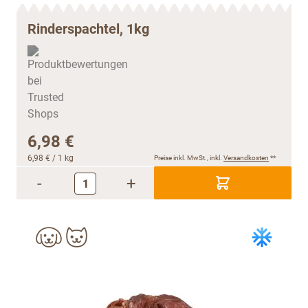
Rinderspachtel, 1kg
6,98 €
6,98 €
/ 1 kg
Preise inkl. MwSt., inkl.
Versandkosten
**
-
+