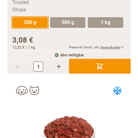
250 g
500 g
1 kg
3,08 €
12,32 €
/ 1 kg
Preise inkl. MwSt., inkl.
Versandkosten
**
Abo verfügbar
-
+