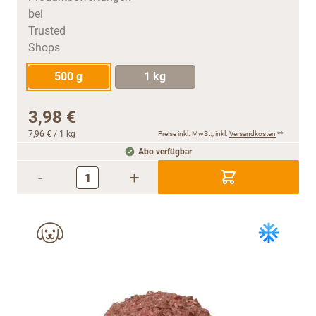
500 g
1 kg
3,98 €
7,96 €
/ 1 kg
Preise inkl. MwSt., inkl.
Versandkosten
**
Abo verfügbar
-
+