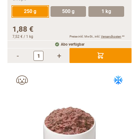
250 g
500 g
1 kg
1,88 €
7,52 €
/ 1 kg
Preise inkl. MwSt., inkl.
Versandkosten
**
Abo verfügbar
-
+