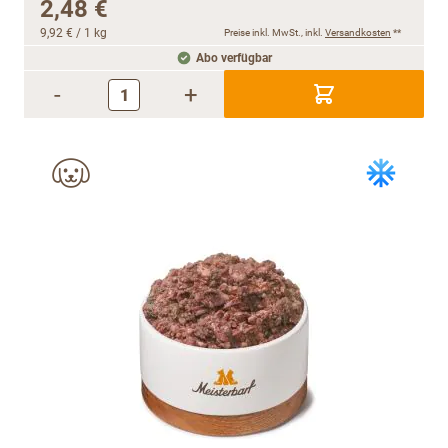
2,48 €
9,92 €
/ 1 kg
Preise inkl. MwSt., inkl.
Versandkosten
**
Abo verfügbar
-
+