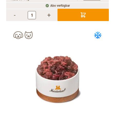
Abo verfügbar
-
+