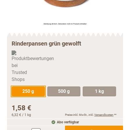
Rinderpansen grün gewolft
250 g
500 g
1 kg
1,58 €
6,32 €
/ 1 kg
Preise inkl. MwSt., inkl.
Versandkosten
**
Abo verfügbar