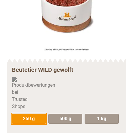
Beutetier WILD gewolft
250 g
500 g
1 kg