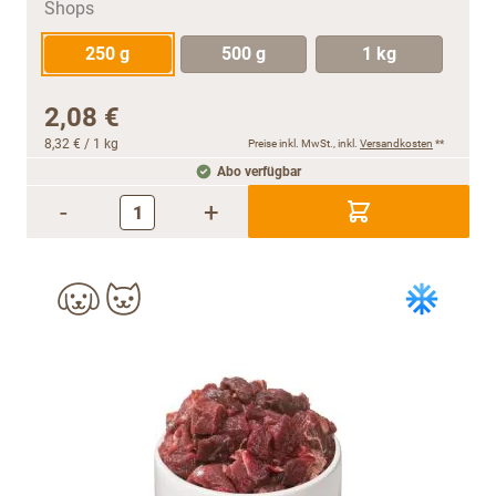
250 g
500 g
1 kg
2,08 €
8,32 €
/ 1 kg
Preise inkl. MwSt., inkl.
Versandkosten
**
Abo verfügbar
-
+