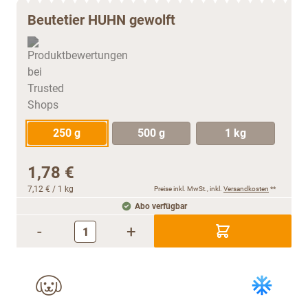
Beutetier HUHN gewolft
250 g
500 g
1 kg
1,78 €
7,12 €
/ 1 kg
Preise inkl. MwSt., inkl.
Versandkosten
**
Abo verfügbar
-
+