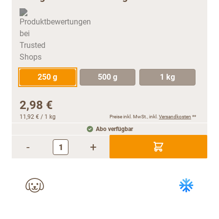
250 g
500 g
1 kg
2,98 €
11,92 €
/ 1 kg
Preise inkl. MwSt., inkl.
Versandkosten
**
Abo verfügbar
-
+