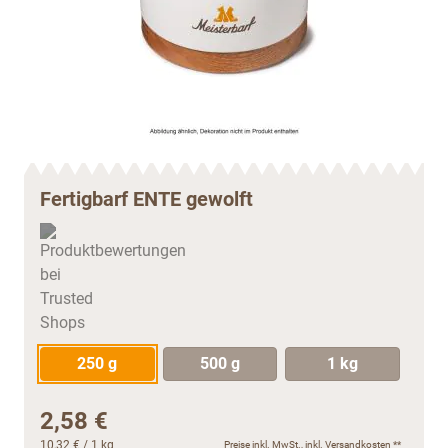
Fertigbarf ENTE gewolft
250 g
500 g
1 kg
2,58 €
10,32 €
/ 1 kg
Preise inkl. MwSt., inkl.
Versandkosten
**