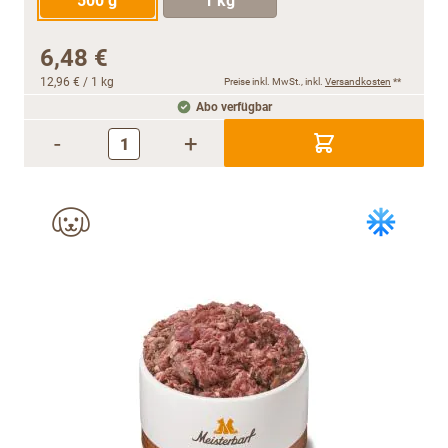
500 g
1 kg
6,48 €
12,96 €
/ 1 kg
Preise inkl. MwSt., inkl.
Versandkosten
**
Abo verfügbar
-
+