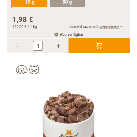
15 g
80 g
1,98 €
132,00 €
/ 1 kg
Preise inkl. MwSt., inkl.
Versandkosten
**
Abo verfügbar
-
+