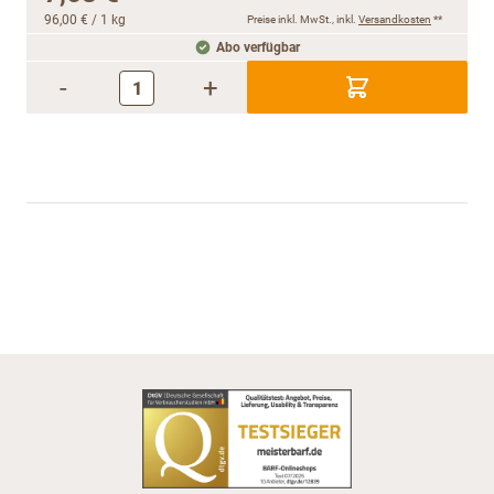
96,00 €
/ 1 kg
Preise inkl. MwSt., inkl.
Versandkosten
**
Abo verfügbar
-
+