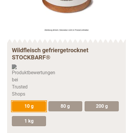
Wildfleisch gefriergetrocknet
STOCKBARF®
10 g
80 g
200 g
1 kg