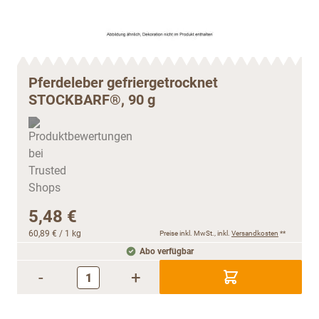
Pferdeleber gefriergetrocknet
STOCKBARF®, 90 g
5,48 €
60,89 €
/ 1 kg
Preise inkl. MwSt., inkl.
Versandkosten
**
Abo verfügbar
-
+