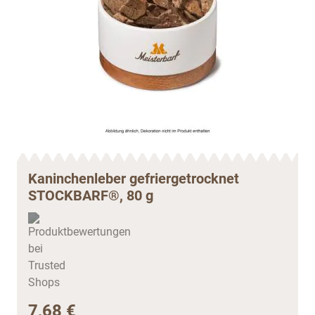
Kaninchenleber gefriergetrocknet
STOCKBARF®, 80 g
7,68 €