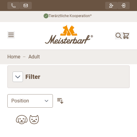
Direkt zum Inhalt
Nachhaltiger Versand***
Home
–
Adult
Filter