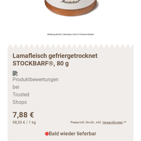
Lamafleisch gefriergetrocknet
STOCKBARF®, 80 g
7,88 €
98,50 €
/ 1 kg
Preise inkl. MwSt., inkl.
Versandkosten
**
Bald wieder lieferbar