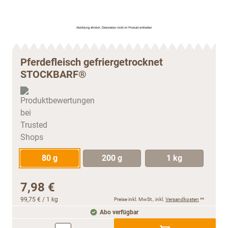
Pferdefleisch gefriergetrocknet
STOCKBARF®
80 g
200 g
1 kg
7,98 €
99,75 €
/ 1 kg
Preise inkl. MwSt., inkl.
Versandkosten
**
Abo verfügbar