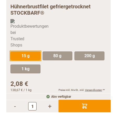
Hühnerbrustfilet gefriergetrocknet
STOCKBARF®
15 g
80 g
200 g
1 kg
2,08 €
138,67 €
/ 1 kg
Preise inkl. MwSt., inkl.
Versandkosten
**
Abo verfügbar
-
+