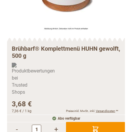
Brühbarf® Komplettmenü HUHN gewolft,
500 g
3,68 €
7,36 €
/ 1 kg
Preise inkl. MwSt., inkl.
Versandkosten
**
Abo verfügbar
-
+