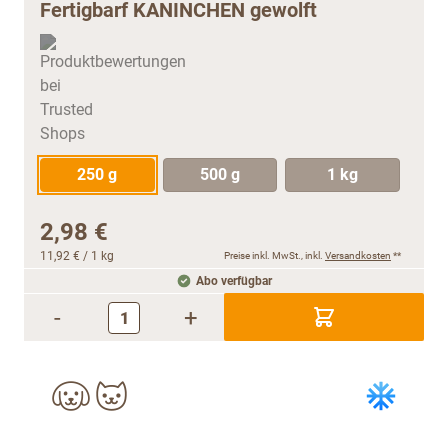
Fertigbarf KANINCHEN gewolft
250 g
500 g
1 kg
2,98 €
11,92 €
/ 1 kg
Preise inkl. MwSt., inkl.
Versandkosten
**
Abo verfügbar
-
+