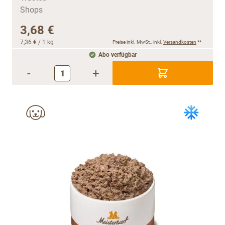
3,68 €
7,36 €
/ 1 kg
Preise inkl. MwSt., inkl.
Versandkosten
**
Abo verfügbar
-
+