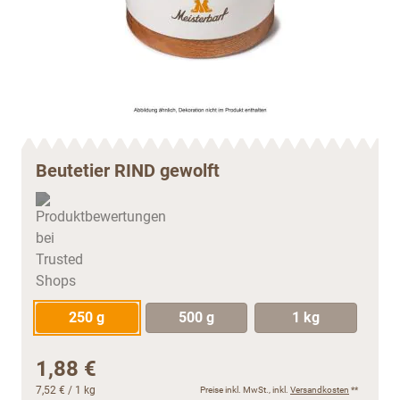
Beutetier RIND gewolft
250 g
500 g
1 kg
1,88 €
7,52 €
/ 1 kg
Preise inkl. MwSt., inkl.
Versandkosten
**