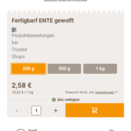
Fertigbarf ENTE gewolft
250 g
500 g
1 kg
2,58 €
10,32 €
/ 1 kg
Preise inkl. MwSt., inkl.
Versandkosten
**
Abo verfügbar
-
+