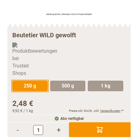
Beutetier WILD gewolft
250 g
500 g
1 kg
2,48 €
9,92 €
/ 1 kg
Preise inkl. MwSt., inkl.
Versandkosten
**
Abo verfügbar
-
+