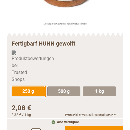
Fertigbarf HUHN gewolft
250 g
500 g
1 kg
2,08 €
8,32 €
/ 1 kg
Preise inkl. MwSt., inkl.
Versandkosten
**
Abo verfügbar