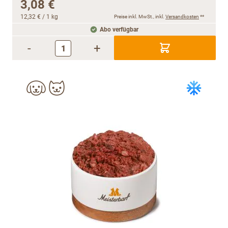
3,08 €
12,32 €
/ 1 kg
Preise inkl. MwSt., inkl.
Versandkosten
**
Abo verfügbar
-
+