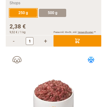
250 g
500 g
2,38 €
9,52 €
/ 1 kg
Preise inkl. MwSt., inkl.
Versandkosten
**
-
+