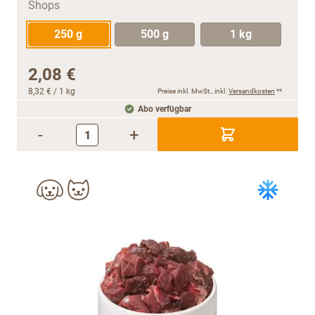
250 g
500 g
1 kg
2,08 €
8,32 €
/ 1 kg
Preise inkl. MwSt., inkl.
Versandkosten
**
Abo verfügbar
-
+