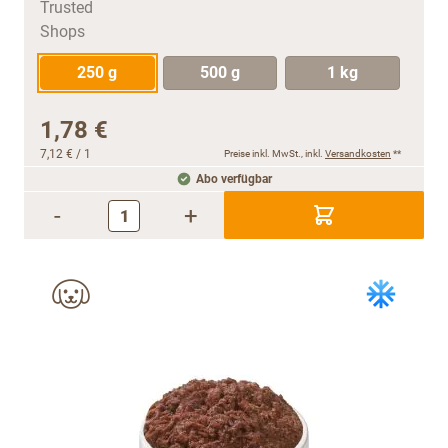
250 g
500 g
1 kg
1,78 €
7,12 €
/ 1
Preise inkl. MwSt., inkl.
Versandkosten
**
Abo verfügbar
-
+