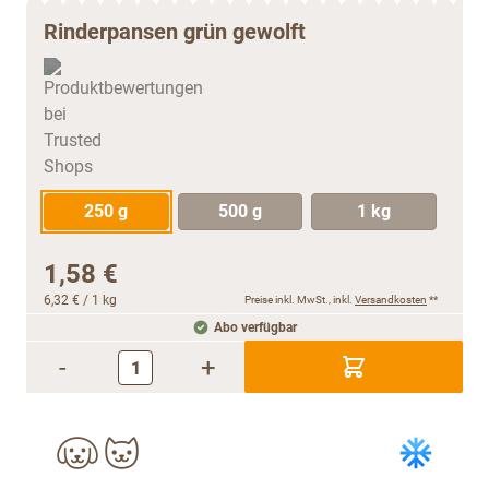
Rinderpansen grün gewolft
250 g
500 g
1 kg
1,58 €
6,32 €
/ 1 kg
Preise inkl. MwSt., inkl.
Versandkosten
**
Abo verfügbar
-
+