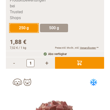
250 g
500 g
1,88 €
7,52 €
/ 1 kg
Preise inkl. MwSt., inkl.
Versandkosten
**
Abo verfügbar
-
+