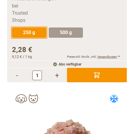
250 g
500 g
2,28 €
9,12 €
/ 1 kg
Preise inkl. MwSt., inkl.
Versandkosten
**
Abo verfügbar
-
+