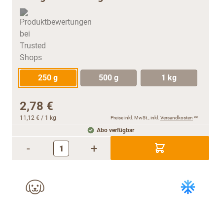
250 g
500 g
1 kg
2,78 €
11,12 €
/ 1 kg
Preise inkl. MwSt., inkl.
Versandkosten
**
Abo verfügbar
-
+