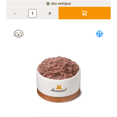
Abo verfügbar
-
+