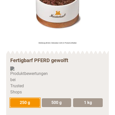
Fertigbarf PFERD gewolft
250 g
500 g
1 kg