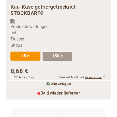
Kau-Käse gefriergetrocknet
STOCKBARF®
15 g
150 g
8,68 €
5.786,67 €
/ 1 kg
Preise inkl. MwSt., inkl.
Versandkosten
**
Abo verfügbar
Bald wieder lieferbar