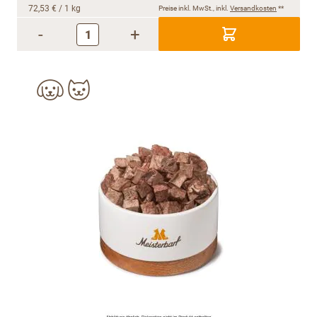
72,53 €
/ 1 kg
Preise inkl. MwSt., inkl.
Versandkosten
**
-
+