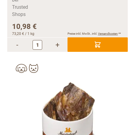
10,98 €
73,20 €
/ 1 kg
Preise inkl. MwSt., inkl.
Versandkosten
**
-
+