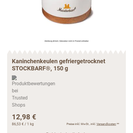
Kaninchenkeulen gefriergetrocknet
STOCKBARF®, 150 g
12,98 €
86,53 €
/ 1 kg
Preise inkl. MwSt., inkl.
Versandkosten
**