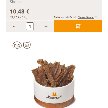
10,48 €
69,87 €
/ 1 kg
Preise inkl. MwSt., inkl.
Versandkosten
**
-
+