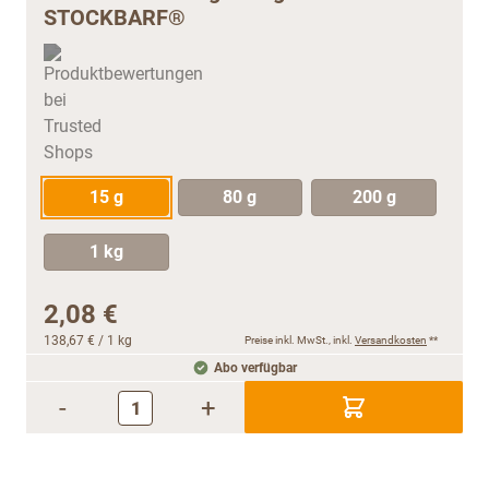
STOCKBARF®
15 g
80 g
200 g
1 kg
2,08 €
138,67 €
/ 1 kg
Preise inkl. MwSt., inkl.
Versandkosten
**
Abo verfügbar
-
+