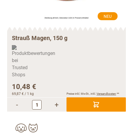
NEU
Strauß Magen, 150 g
10,48 €
69,87 €
/ 1 kg
Preise inkl. MwSt., inkl.
Versandkosten
**
-
+