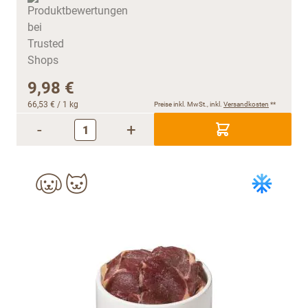
9,98 €
66,53 €
/ 1 kg
Preise inkl. MwSt., inkl.
Versandkosten
**
-
+