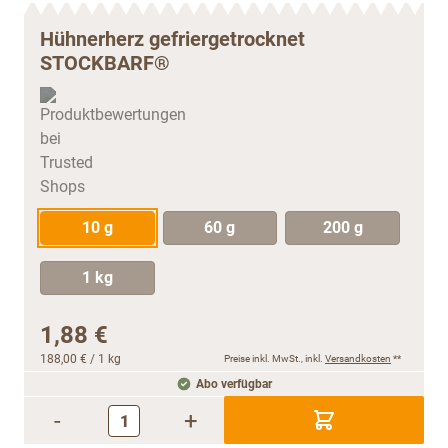
Hühnerherz gefriergetrocknet
STOCKBARF®
10 g
60 g
200 g
1 kg
1,88 €
188,00 €
/ 1 kg
Preise inkl. MwSt., inkl.
Versandkosten
**
Abo verfügbar
-
+