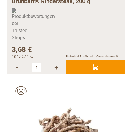
Brühbarf® Rindersteak, 200 g
3,68 €
18,40 €
/ 1 kg
Preise inkl. MwSt., inkl.
Versandkosten
**
-
+