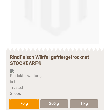
Rindfleisch Würfel gefriergetrocknet
STOCKBARF®
70 g
200 g
1 kg