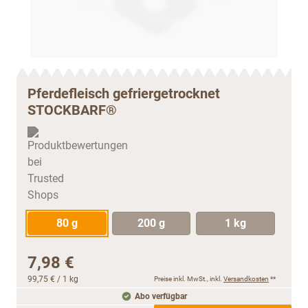
Pferdefleisch gefriergetrocknet
STOCKBARF®
80 g
200 g
1 kg
7,98 €
99,75 €
/ 1 kg
Preise inkl. MwSt., inkl.
Versandkosten
**
Abo verfügbar