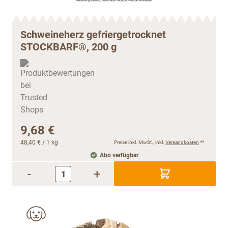
Schweineherz gefriergetrocknet
STOCKBARF®, 200 g
9,68 €
48,40 €
/ 1 kg
Preise inkl. MwSt., inkl.
Versandkosten
**
Abo verfügbar
-
+