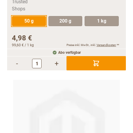
50 g
200 g
1 kg
4,98 €
99,60 €
/ 1 kg
Preise inkl. MwSt., inkl.
Versandkosten
**
Abo verfügbar
-
+