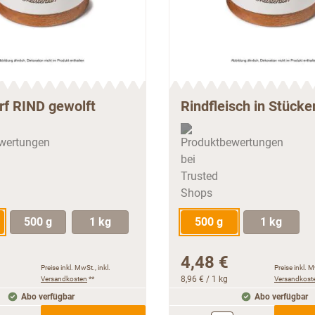
rf RIND gewolft
Rindfleisch in Stücke
500 g
1 kg
500 g
1 kg
4,48 €
Preise inkl. MwSt., inkl.
Preise inkl. M
Versandkosten
**
8,96 €
/ 1 kg
Versandkost
Abo verfügbar
Abo verfügbar