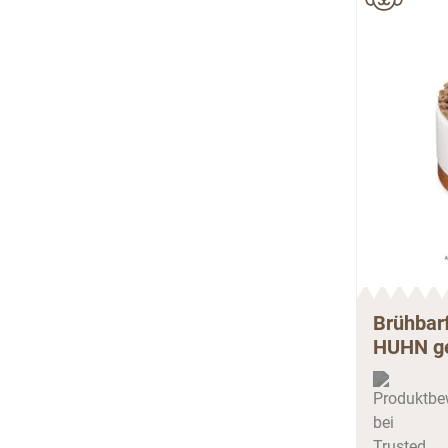
Brühbar
HUHN ge