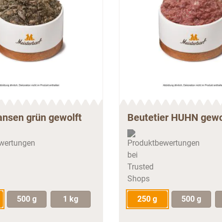
ansen grün gewolft
Beutetier HUHN gewo
500 g
1 kg
250 g
500 g