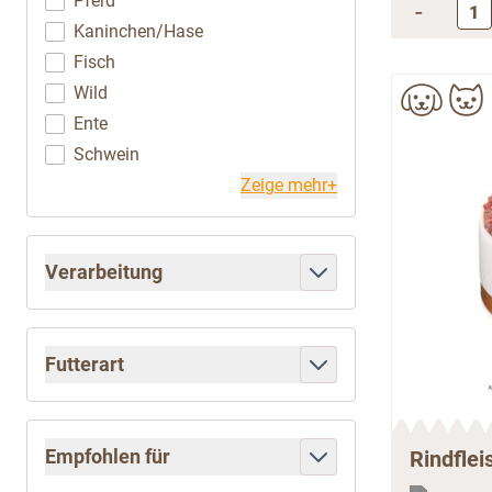
Pferd
-
Kaninchen/Hase
Fisch
Wild
Ente
Schwein
Zeige mehr+
Verarbeitung
filter
Futterart
filter
Empfohlen für
Rindflei
filter