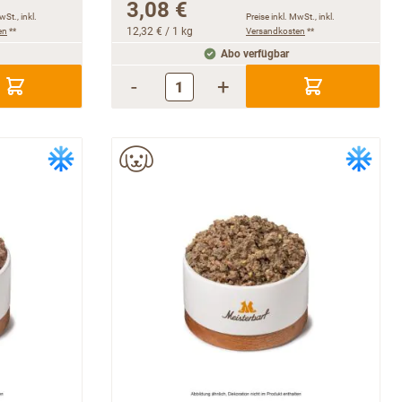
3,08 €
wSt., inkl.
Preise inkl. MwSt., inkl.
en
**
12,32 €
/ 1 kg
Versandkosten
**
Abo verfügbar
-
+