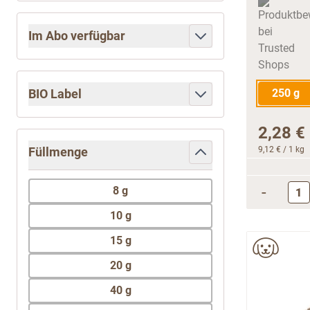
Im Abo verfügbar
filter
BIO Label
250 g
filter
2,28 €
Füllmenge
9,12 €
/ 1 kg
filter
-
8 g
10 g
15 g
20 g
40 g