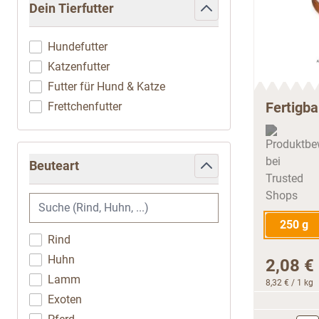
Dein Tierfutter
filter
Hundefutter
Katzenfutter
Futter für Hund & Katze
Fertigba
Frettchenfutter
Beuteart
filter
250 g
Rind
Huhn
2,08 €
Lamm
8,32 €
/ 1 kg
Exoten