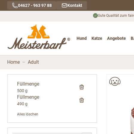
Direkt zum Inhalt
04627 - 963 97 88
Kontakt
Gute Qualität zum fair
Hund
Katze
Angebote
B
Toggle submenu for Hu
Toggle submenu
To
Home
–
Adult
Füllmenge
500 g
Füllmenge
490 g
Alles löschen
Zur Produktliste springen