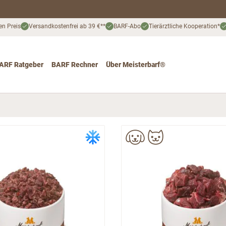
en Preis
Versandkostenfrei ab 39 €**
BARF-Abo
Tierärztliche Kooperation*
ARF Ratgeber
BARF Rechner
Über Meisterbarf®
nd
 for Katze
ggle submenu for Angebote