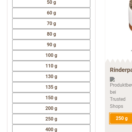
50 g
60 g
70 g
80 g
90 g
100 g
110 g
Rinderp
130 g
135 g
150 g
200 g
250 g
250 g
400 g