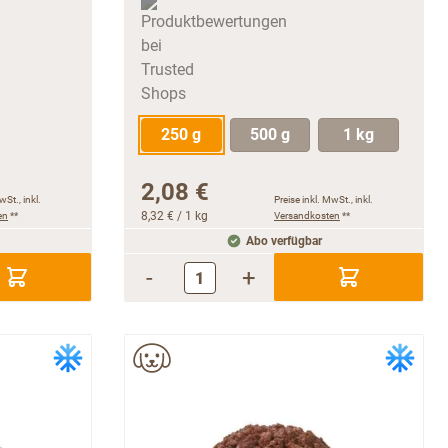
250 g
500 g
1 kg
2,08 €
wSt., inkl.
Preise inkl. MwSt., inkl.
en
**
8,32 €
/ 1 kg
Versandkosten
**
Abo verfügbar
-
+