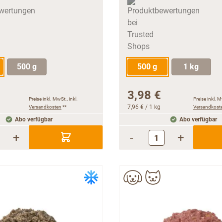
500 g
500 g
1 kg
3,98 €
Preise inkl. MwSt., inkl.
Preise inkl. M
Versandkosten
**
7,96 €
/ 1 kg
Versandkost
Abo verfügbar
Abo verfügbar
+
-
+