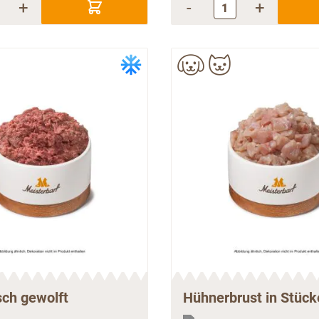
+
-
+
sch gewolft
Hühnerbrust in Stück