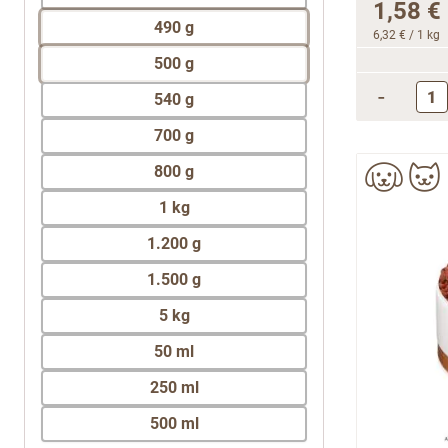
1,58 €
490 g
6,32 €
/ 1 kg
500 g
-
540 g
700 g
800 g
1 kg
1.200 g
1.500 g
5 kg
50 ml
250 ml
500 ml