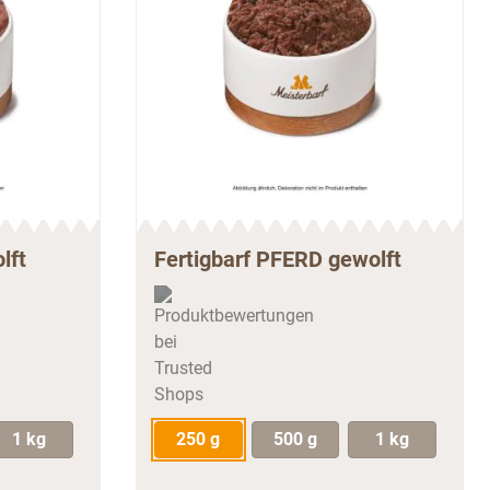
lft
Fertigbarf PFERD gewolft
1 kg
250 g
500 g
1 kg