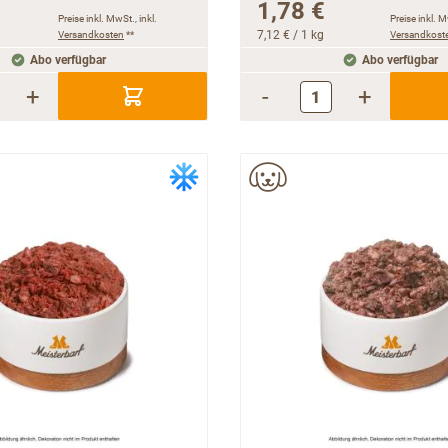
1,78 €
Preise inkl. MwSt., inkl.
Preise inkl. M
Versandkosten
**
7,12 €
/ 1 kg
Versandkost
Abo verfügbar
Abo verfügbar
+
-
+