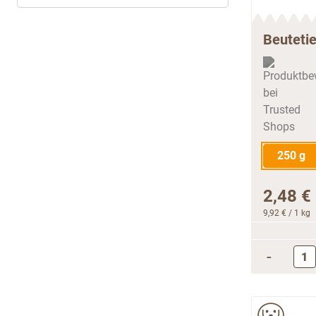
Beuteti
250 g
2,48 €
9,92 €
/ 1 kg
-