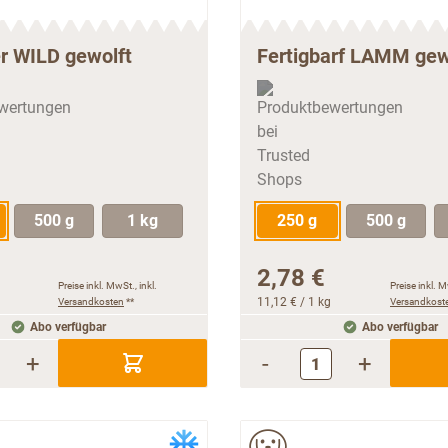
er WILD gewolft
Fertigbarf LAMM gew
500 g
1 kg
250 g
500 g
2,78 €
Preise inkl. MwSt., inkl.
Preise inkl. M
Versandkosten
**
11,12 €
/ 1 kg
Versandkost
Abo verfügbar
Abo verfügbar
+
-
+