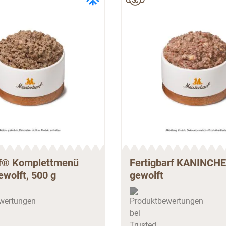
f® Komplettmenü
Fertigbarf KANINCH
wolft, 500 g
gewolft