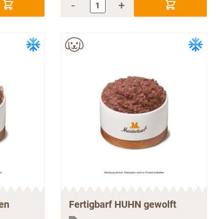
-
+
en
Fertigbarf HUHN gewolft