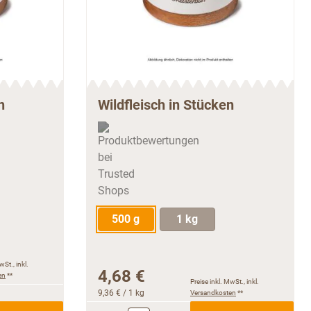
n
Wildfleisch in Stücken
500 g
1 kg
wSt., inkl.
4,68 €
en
**
Preise inkl. MwSt., inkl.
9,36 €
/ 1 kg
Versandkosten
**