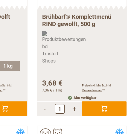
olft
Brühbarf® Komplettmenü
RIND gewolft, 500 g
1 kg
3,68 €
wSt., inkl.
Preise inkl. MwSt., inkl.
en
**
7,36 €
/ 1 kg
Versandkosten
**
Abo verfügbar
-
+