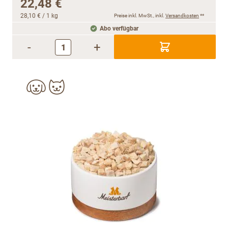
22,48 €
28,10 €
/ 1 kg
Preise inkl. MwSt., inkl.
Versandkosten
**
Abo verfügbar
-
+