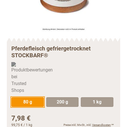
Pferdefleisch gefriergetrocknet
STOCKBARF®
80 g
200 g
1 kg
7,98 €
99,75 €
/ 1 kg
Preise inkl. MwSt., inkl.
Versandkosten
**