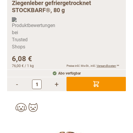
Ziegenleber gefriergetrocknet
STOCKBARF®, 80 g
6,08 €
76,00 €
/ 1 kg
Preise inkl. MwSt., inkl.
Versandkosten
**
Abo verfügbar
-
+