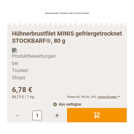
Hühnerbrustfilet MINIS gefriergetrocknet
STOCKBARF®, 80 g
6,78 €
84,75 €
/ 1 kg
Preise inkl. MwSt., inkl.
Versandkosten
**
Abo verfügbar
-
+