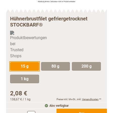
Hühnerbrustfilet gefriergetrocknet
STOCKBARF®
15 g
80 g
200 g
1 kg
2,08 €
138,67 €
/ 1 kg
Preise inkl. MwSt., inkl.
Versandkosten
**
Abo verfügbar