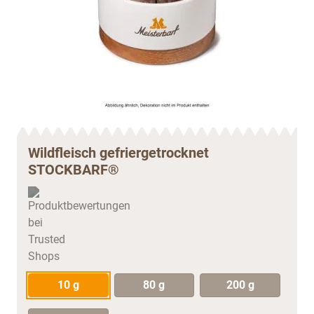
Wildfleisch gefriergetrocknet
STOCKBARF®
10 g
80 g
200 g