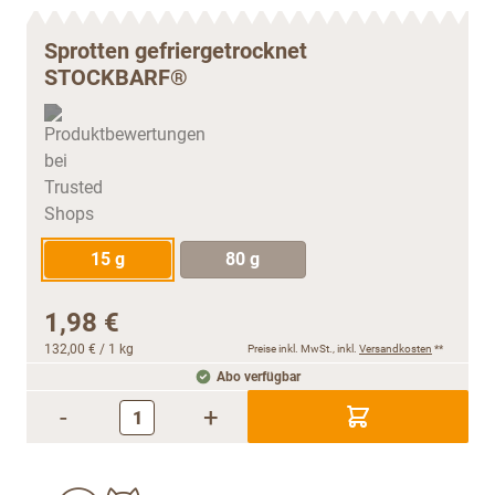
Sprotten gefriergetrocknet
STOCKBARF®
15 g
80 g
1,98 €
132,00 €
/ 1 kg
Preise inkl. MwSt., inkl.
Versandkosten
**
Abo verfügbar
-
+