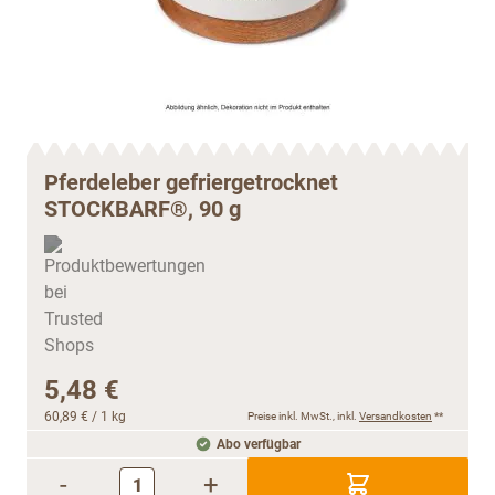
Pferdeleber gefriergetrocknet
STOCKBARF®, 90 g
5,48 €
60,89 €
/ 1 kg
Preise inkl. MwSt., inkl.
Versandkosten
**
Abo verfügbar
-
+