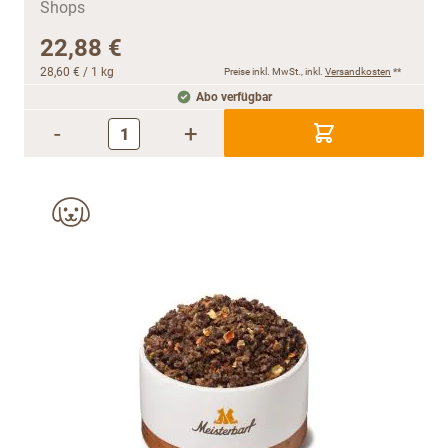
22,88 €
28,60 €
/ 1 kg
Preise inkl. MwSt., inkl.
Versandkosten
**
Abo verfügbar
-
+