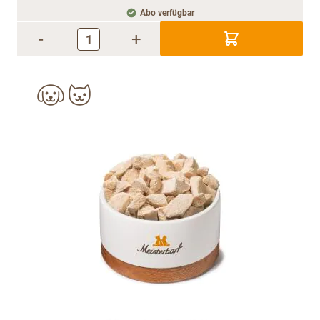
Abo verfügbar
-
+