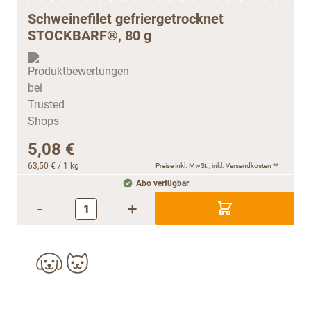
Schweinefilet gefriergetrocknet
STOCKBARF®, 80 g
5,08 €
63,50 €
/ 1 kg
Preise inkl. MwSt., inkl.
Versandkosten
**
Abo verfügbar
-
+