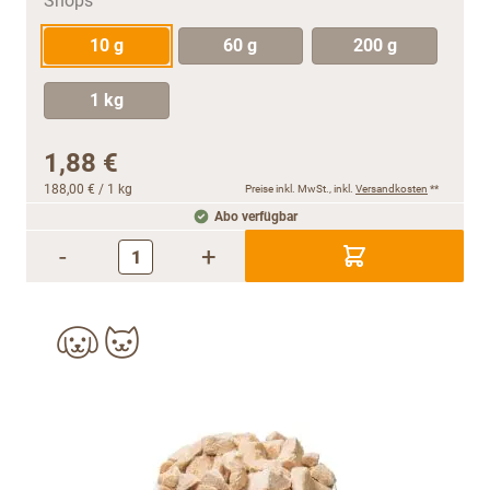
10 g
60 g
200 g
1 kg
1,88 €
188,00 €
/ 1 kg
Preise inkl. MwSt., inkl.
Versandkosten
**
Abo verfügbar
-
+