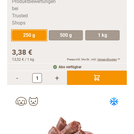
250 g
500 g
1 kg
3,38 €
13,52 €
/ 1 kg
Preise inkl. MwSt., inkl.
Versandkosten
**
Abo verfügbar
-
+