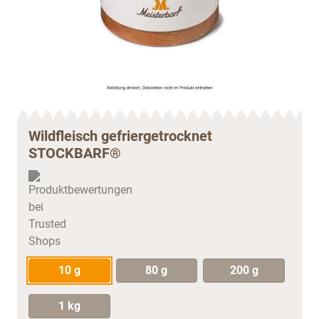
Wildfleisch gefriergetrocknet
STOCKBARF®
10 g
80 g
200 g
1 kg