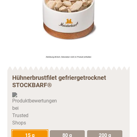
Hühnerbrustfilet gefriergetrocknet
STOCKBARF®
15 g
80 g
200 g