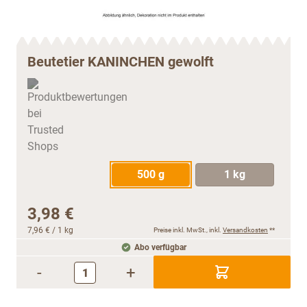
Beutetier KANINCHEN gewolft
500 g
1 kg
3,98 €
7,96 €
/ 1 kg
Preise inkl. MwSt., inkl.
Versandkosten
**
Abo verfügbar
-
+