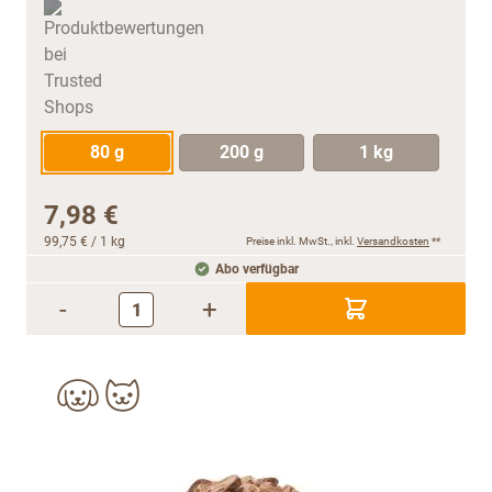
80 g
200 g
1 kg
7,98 €
99,75 €
/ 1 kg
Preise inkl. MwSt., inkl.
Versandkosten
**
Abo verfügbar
-
+