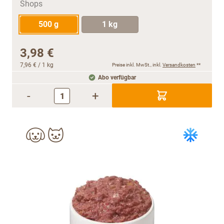
500 g
1 kg
3,98 €
7,96 €
/ 1 kg
Preise inkl. MwSt., inkl.
Versandkosten
**
Abo verfügbar
-
+