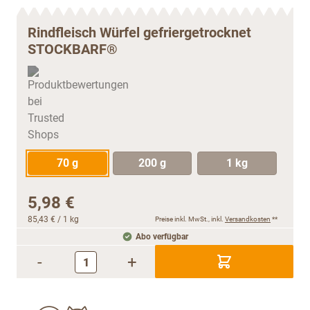
Rindfleisch Würfel gefriergetrocknet
STOCKBARF®
70 g
200 g
1 kg
5,98 €
85,43 €
/ 1 kg
Preise inkl. MwSt., inkl.
Versandkosten
**
Abo verfügbar
-
+