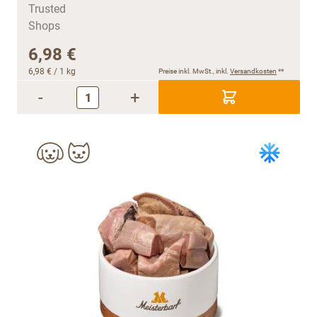
6,98 €
6,98 €
/ 1 kg
Preise inkl. MwSt., inkl.
Versandkosten
**
-
+