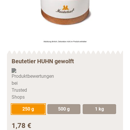
Beutetier HUHN gewolft
250 g
500 g
1 kg
1,78 €