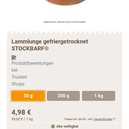
Lammlunge gefriergetrocknet
STOCKBARF®
50 g
200 g
1 kg
4,98 €
99,60 €
/ 1 kg
Preise inkl. MwSt., inkl.
Versandkosten
**
Abo verfügbar