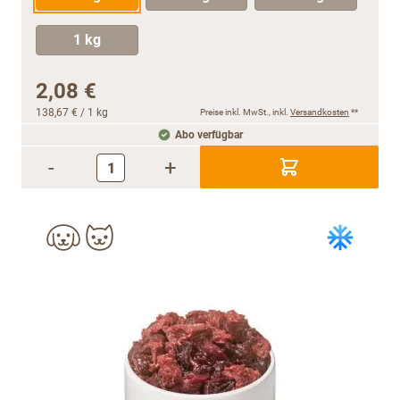
1 kg
2,08 €
138,67 €
/ 1 kg
Preise inkl. MwSt., inkl.
Versandkosten
**
Abo verfügbar
-
+