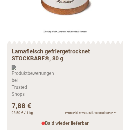
Lamafleisch gefriergetrocknet
STOCKBARF®, 80 g
7,88 €
98,50 €
/ 1 kg
Preise inkl. MwSt., inkl.
Versandkosten
**
Bald wieder lieferbar