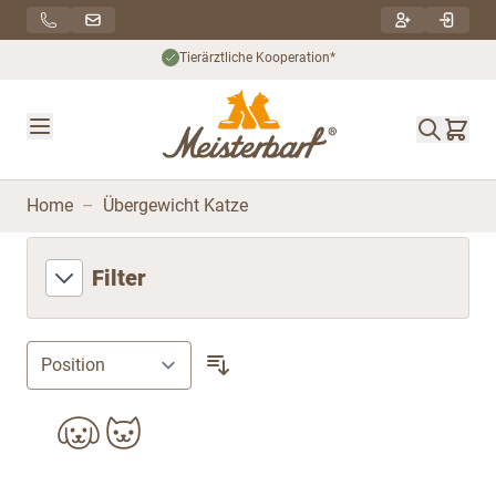
Direkt zum Inhalt
Nachhaltiger Versand***
Home
–
Übergewicht Katze
Filter