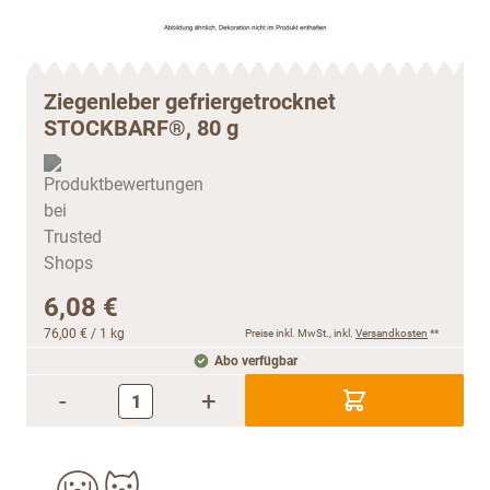
Ziegenleber gefriergetrocknet
STOCKBARF®, 80 g
6,08 €
76,00 €
/ 1 kg
Preise inkl. MwSt., inkl.
Versandkosten
**
Abo verfügbar
-
+