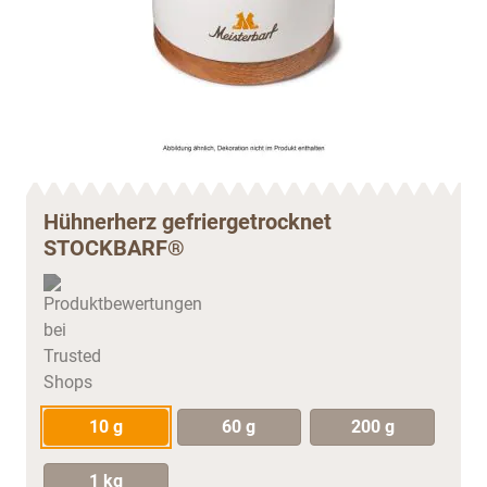
Hühnerherz gefriergetrocknet
STOCKBARF®
10 g
60 g
200 g
1 kg