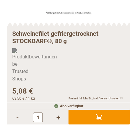
Schweinefilet gefriergetrocknet
STOCKBARF®, 80 g
5,08 €
63,50 €
/ 1 kg
Preise inkl. MwSt., inkl.
Versandkosten
**
Abo verfügbar
-
+