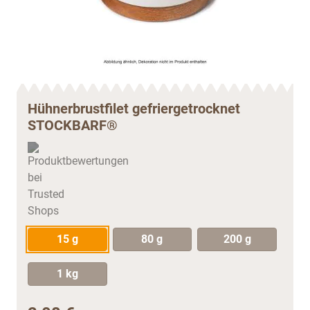
Hühnerbrustfilet gefriergetrocknet
STOCKBARF®
15 g
80 g
200 g
1 kg