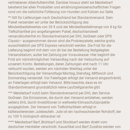
vertriebenen Alleinfuttermittel. Darüber hinaus steht sie Meisterbarf
beratend bei allen Produkten und ernährungswissenschaftlichen Fragen
rund um die natürliche Fütterung von Hunden und Katzen zur Seite.
** Gilt für Lieferungen nach Deutschland bei Standardversand. Dein
Paket versenden wir unter der Berücksichtigung des
Mindestbestellwertes von 39 € und der Mindestbestellmenge von 8 kg für
Tiefkühlartikel pro angefangenem Paket, deutschlandweit
versandkostenfrei im Standardversand per DHL GoGreen oder DPD
Classic– ausgenommen davon sind die Probierpakete, welche gratis
ausschließlich per DPD Express verschickt werden. Die Frist für die
Lieferung beginnt mit dem von dir bei der Bestellung festgelegten
Versanddatum, außer bei Zahlung per Vorauskasse: Hier beginnt die
Frist am nächstmöglichen Versandtag nach der Verbuchung auf
unserem Konto. Bestellungen, deren Zahlungen erst nach 11 Uhr
verbucht wurden, werden am nächsten Werktag unter der
Berücksichtigung der Versandtage Montag, Dienstag, Mittwoch und
Donnerstag versendet. Vor Feiertagen erfolgt der Versand eingeschränkt,
an Feiertagen erfolgt kein Versand. Bitte beachte, dass es im
Standardversand grundsätzlich keine Laufzeitgarantie gibt.
*** Meisterbarf nutzt beim Standardversamd per DHL den Service
GoGreen. Die Emissionen, die durch den Versand entstehen, werden
seitens DHL durch Investitionen in weltweite Klimaschutzprojekte
ausgeglichen. Der Versand von Tiefkühlartikeln erfolgt in
kälteisolierenden Jutebeuteln. Jute ist ein nachwachsender Rohstoff, der
zu 100 % biologisch abbaubar ist.
**** Meisterbarf Barf, Brühbarf und Stockbarf werden direkt vom
deutschen Hersteller verschickt. Kauartikel und Barf Zusätze werden von