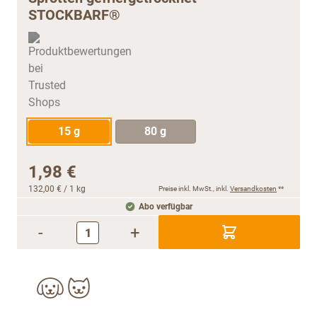
STOCKBARF®
15 g
80 g
1,98 €
132,00 €
/ 1 kg
Preise inkl. MwSt., inkl.
Versandkosten
**
Abo verfügbar
-
+