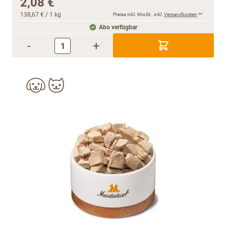
2,08 €
138,67 €
/ 1 kg
Preise inkl. MwSt., inkl.
Versandkosten
**
Abo verfügbar
-
+