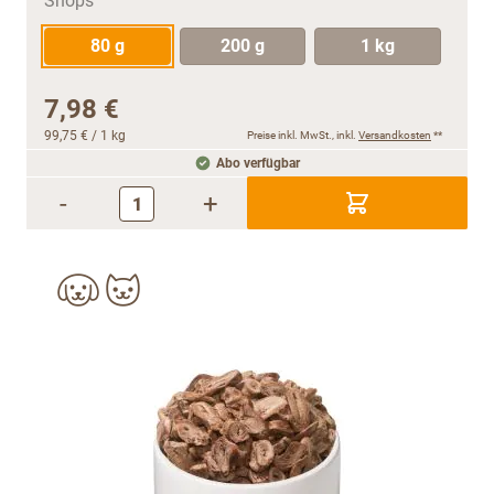
80 g
200 g
1 kg
7,98 €
99,75 €
/ 1 kg
Preise inkl. MwSt., inkl.
Versandkosten
**
Abo verfügbar
-
+