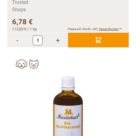
6,78 €
113,00 €
/ 1 kg
Preise inkl. MwSt., inkl.
Versandkosten
**
-
+