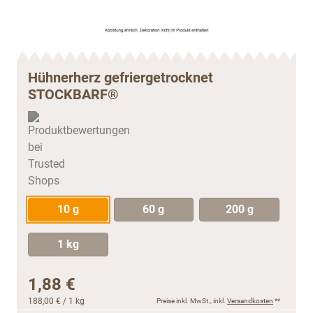
Hühnerherz gefriergetrocknet
STOCKBARF®
10 g
60 g
200 g
1 kg
1,88 €
188,00 €
/ 1 kg
Preise inkl. MwSt., inkl.
Versandkosten
**