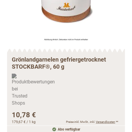
Grönlandgarnelen gefriergetrocknet
STOCKBARF®, 60 g
10,78 €
179,67 €
/ 1 kg
Preise inkl. MwSt., inkl.
Versandkosten
**
Abo verfügbar