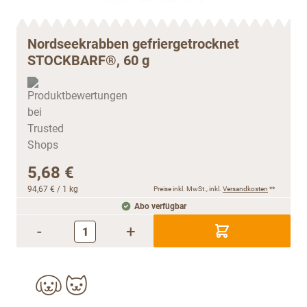
Nordseekrabben gefriergetrocknet
STOCKBARF®, 60 g
5,68 €
94,67 €
/ 1 kg
Preise inkl. MwSt., inkl.
Versandkosten
**
Abo verfügbar
-
+