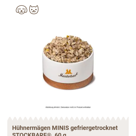
Hühnermägen MINIS gefriergetrocknet
STOCKBARF®, 60 g