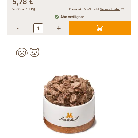
5,78 €
96,33 €
/ 1 kg
Preise inkl. MwSt., inkl.
Versandkosten
**
Abo verfügbar
-
+