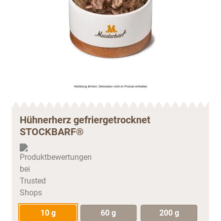
Hühnerherz gefriergetrocknet
STOCKBARF®
10 g
60 g
200 g