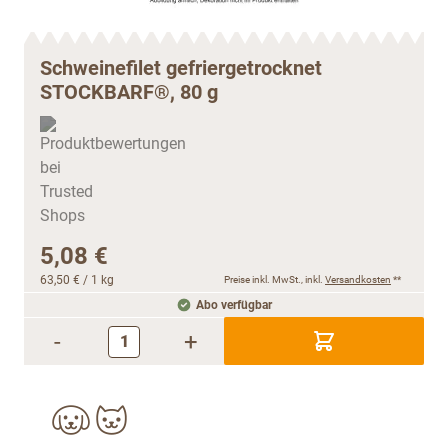
Schweinefilet gefriergetrocknet
STOCKBARF®, 80 g
5,08 €
63,50 €
/ 1 kg
Preise inkl. MwSt., inkl.
Versandkosten
**
Abo verfügbar
-
+