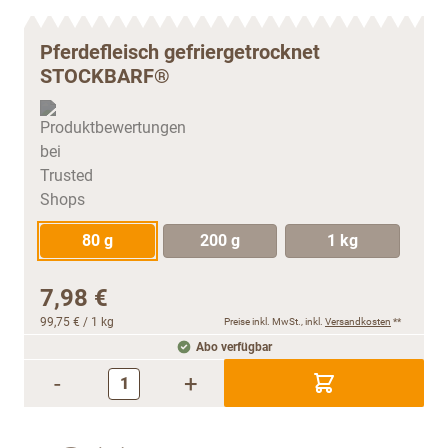
Pferdefleisch gefriergetrocknet
STOCKBARF®
80 g
200 g
1 kg
7,98 €
99,75 €
/ 1 kg
Preise inkl. MwSt., inkl.
Versandkosten
**
Abo verfügbar
-
+