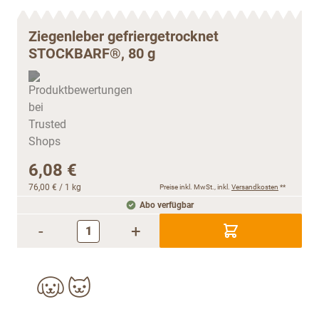
Ziegenleber gefriergetrocknet
STOCKBARF®, 80 g
6,08 €
76,00 €
/ 1 kg
Preise inkl. MwSt., inkl.
Versandkosten
**
Abo verfügbar
-
+