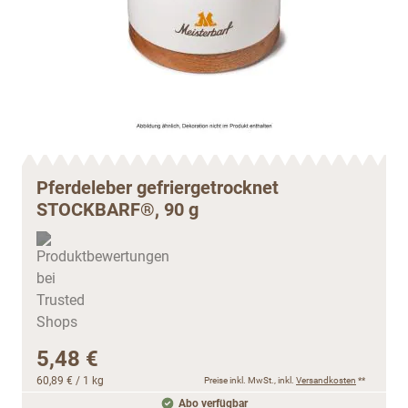
Pferdeleber gefriergetrocknet
STOCKBARF®, 90 g
5,48 €
60,89 €
/ 1 kg
Preise inkl. MwSt., inkl.
Versandkosten
**
Abo verfügbar