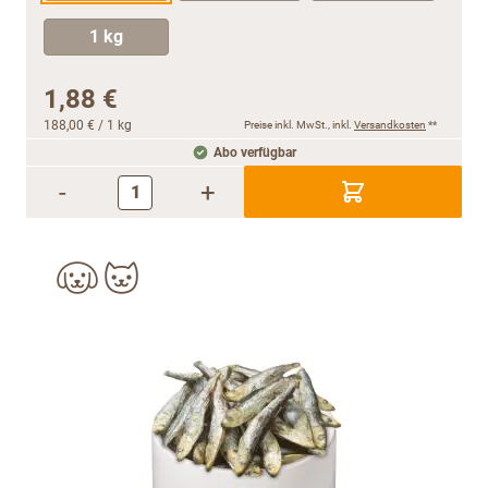
1 kg
1,88 €
188,00 €
/ 1 kg
Preise inkl. MwSt., inkl.
Versandkosten
**
Abo verfügbar
-
+