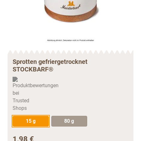
Sprotten gefriergetrocknet
STOCKBARF®
15 g
80 g
1,98 €