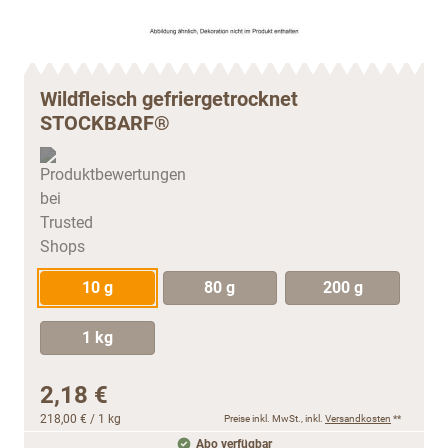
Wildfleisch gefriergetrocknet
STOCKBARF®
10 g
80 g
200 g
1 kg
2,18 €
218,00 €
/ 1 kg
Preise inkl. MwSt., inkl.
Versandkosten
**
Abo verfügbar