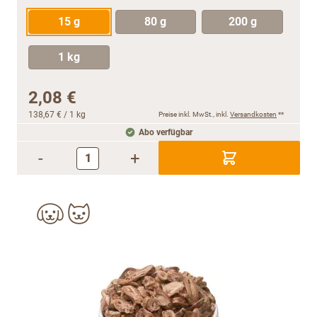
15 g
80 g
200 g
1 kg
2,08 €
138,67 €
/ 1 kg
Preise inkl. MwSt., inkl.
Versandkosten
**
Abo verfügbar
-
+