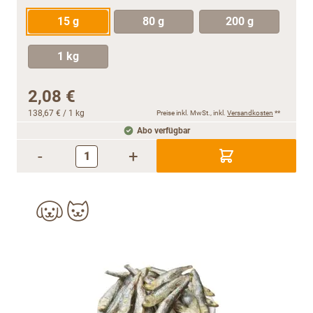
15 g
80 g
200 g
1 kg
2,08 €
138,67 €
/ 1 kg
Preise inkl. MwSt., inkl.
Versandkosten
**
Abo verfügbar
-
+