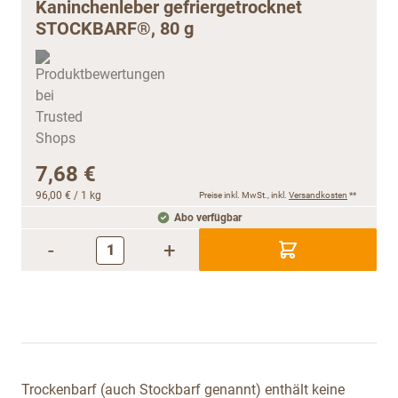
Kaninchenleber gefriergetrocknet
STOCKBARF®, 80 g
7,68 €
96,00 €
/ 1 kg
Preise inkl. MwSt., inkl.
Versandkosten
**
Abo verfügbar
-
+
Trockenbarf (auch Stockbarf genannt) enthält keine