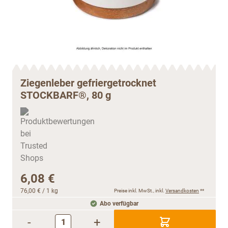
Ziegenleber gefriergetrocknet
STOCKBARF®, 80 g
6,08 €
76,00 €
/ 1 kg
Preise inkl. MwSt., inkl.
Versandkosten
**
Abo verfügbar
-
+