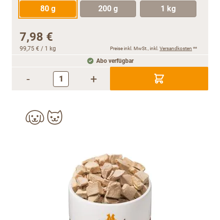
80 g
200 g
1 kg
7,98 €
99,75 €
/ 1 kg
Preise inkl. MwSt., inkl.
Versandkosten
**
Abo verfügbar
-
+