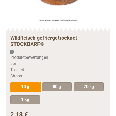
Wildfleisch gefriergetrocknet
STOCKBARF®
10 g
80 g
200 g
1 kg
2,18 €