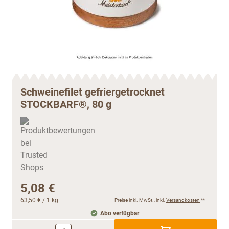
Schweinefilet gefriergetrocknet
STOCKBARF®, 80 g
5,08 €
63,50 €
/ 1 kg
Preise inkl. MwSt., inkl.
Versandkosten
**
Abo verfügbar