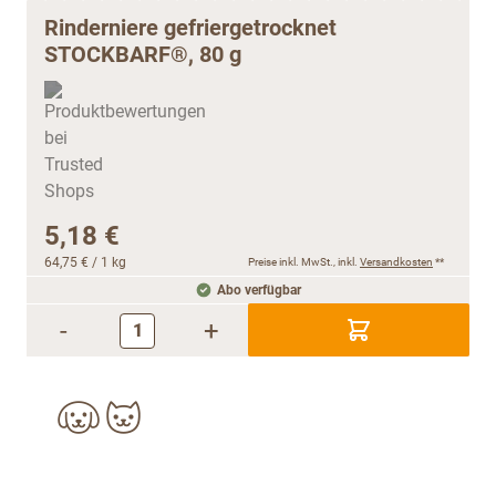
Rinderniere gefriergetrocknet
STOCKBARF®, 80 g
5,18 €
64,75 €
/ 1 kg
Preise inkl. MwSt., inkl.
Versandkosten
**
Abo verfügbar
-
+