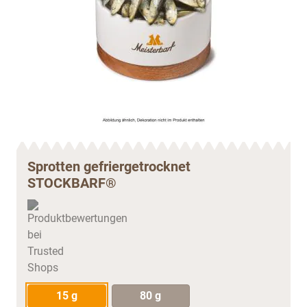
Sprotten gefriergetrocknet
STOCKBARF®
15 g
80 g