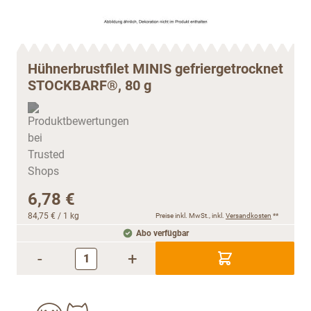
Hühnerbrustfilet MINIS gefriergetrocknet
STOCKBARF®, 80 g
6,78 €
84,75 €
/ 1 kg
Preise inkl. MwSt., inkl.
Versandkosten
**
Abo verfügbar
-
+