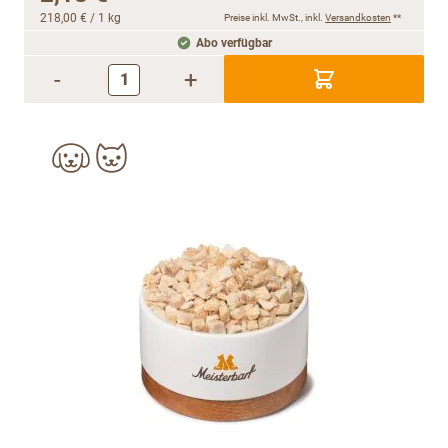
218,00 €
/ 1 kg
Preise inkl. MwSt., inkl.
Versandkosten
**
Abo verfügbar
-
+