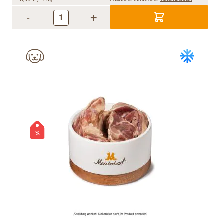
-
+
%