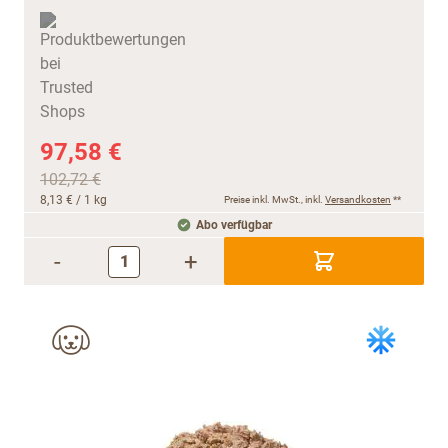
97,58 €
102,72 €
8,13 €
/ 1 kg
Preise inkl. MwSt., inkl.
Versandkosten
**
Abo verfügbar
-
+