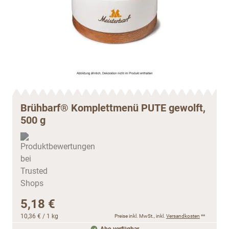
Brühbarf® Komplettmenü PUTE gewolft,
500 g
5,18 €
10,36 €
/ 1 kg
Preise inkl. MwSt., inkl.
Versandkosten
**
Abo verfügbar