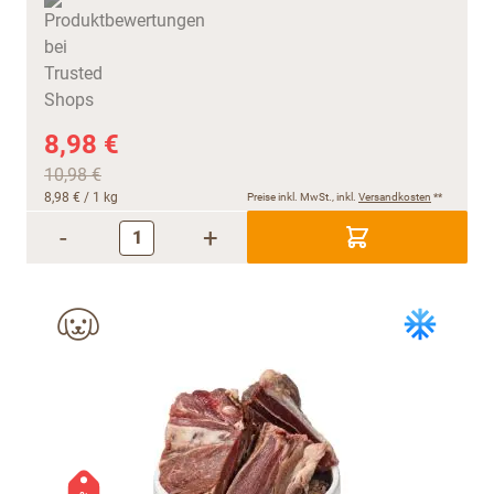
8,98 €
10,98 €
8,98 €
/ 1 kg
Preise inkl. MwSt., inkl.
Versandkosten
**
-
+