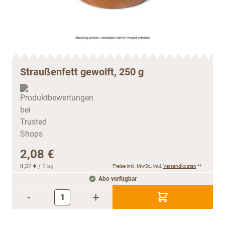
Straußenfett gewolft, 250 g
2,08 €
8,32 €
/ 1 kg
Preise inkl. MwSt., inkl.
Versandkosten
**
Abo verfügbar
-
+