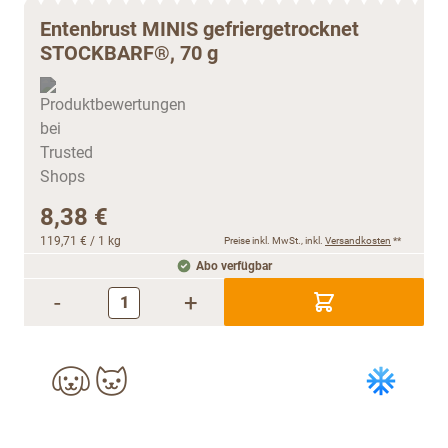
Entenbrust MINIS gefriergetrocknet
STOCKBARF®, 70 g
8,38 €
119,71 €
/ 1 kg
Preise inkl. MwSt., inkl.
Versandkosten
**
Abo verfügbar
-
+