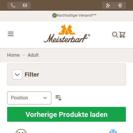
Direkt zum Inhalt
Nachhaltiger Versand***
Home
–
Adult
Filter
Vorherige Produkte laden